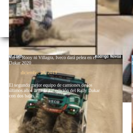
Sin de Rooy ni Villagra, Iveco dará pelea en el
Dakar 2020
diciembre 28, 2019
El segundo mejor equipo de camiones de los
últimos años llega la 42ª edición del Rally Dakar
con dos bajas…