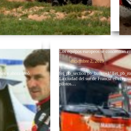
Los equipos europeos se concentran e
diciembre 2, 2019
nes y ahora creó
[et_pb_section bb_built=»1″][et_pb_r
La ciudad del sur de Francia es el epic
pilotos…