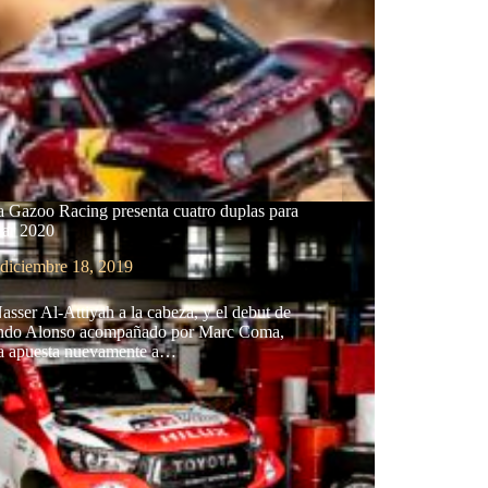
a Gazoo Racing presenta cuatro duplas para
kar 2020
diciembre 18, 2019
sser Al-Attiyah a la cabeza, y el debut de
ndo Alonso acompañado por Marc Coma,
a apuesta nuevamente a…