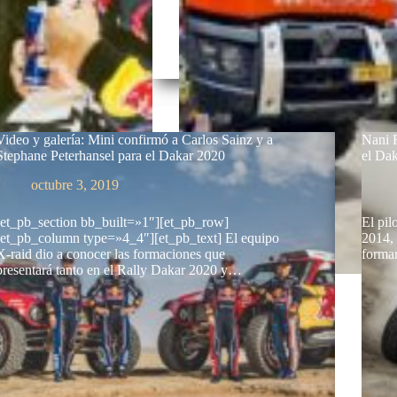
Video y galería: Mini confirmó a Carlos Sainz y a
Nani 
Stephane Peterhansel para el Dakar 2020
el Da
octubre 3, 2019
[et_pb_section bb_built=»1″][et_pb_row]
El pil
[et_pb_column type=»4_4″][et_pb_text] El equipo
2014, 
X-raid dio a conocer las formaciones que
forma
presentará tanto en el Rally Dakar 2020 y…