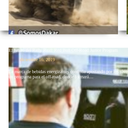
El futuro del Rally Raid: Red Bull Off-Road Junior Program
diciembre 16, 2019
La marca de bebidas energizantes continúa apostando por los jóve
un programa para el off-road, donde formará…