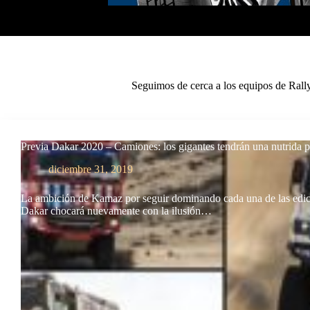
Seguimos de cerca a los equipos de Rall
Previa Dakar 2020 – Camiones: los gigantes tendrán una nutrida 
diciembre 31, 2019
La ambición de Kamaz por seguir dominando cada una de las edic
Dakar chocará nuevamente con la ilusión…