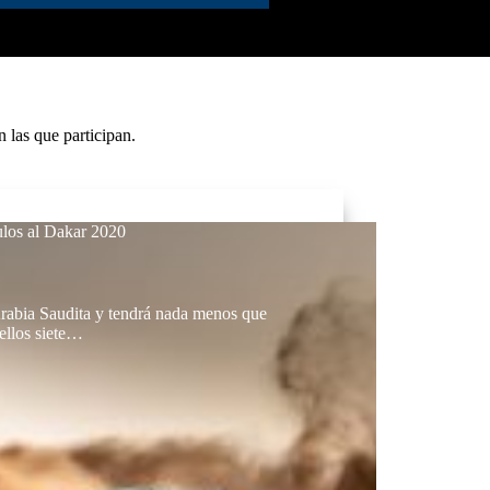
 las que participan.
ulos al Dakar 2020
abia Saudita y tendrá nada menos que
ellos siete…