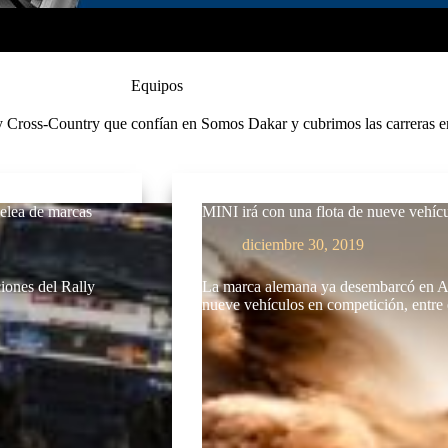
Equipos
y Cross-Country que confían en Somos Dakar y cubrimos las carreras en
pelea de marcas
MINI irá con una flota de nueve vehíc
diciembre 30, 2019
iones del Rally
La marca alemana ya desembarcó en Ar
nueve vehículos en competición, entre 