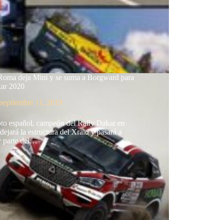
Roma deja Mini y se suma a Borgward para
kar 2020
septiembre 11, 2019
oto español, campeón del Rally Dakar en
dejará la estructura del Xraid y pasará a
r parte del…