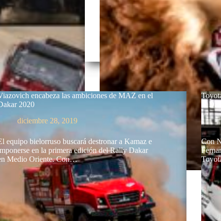
Viazovich encabeza las ambiciones de MAZ en el
Toyot
Dakar 2020
el Da
diciembre 28, 2019
El equipo bielorruso buscará destronar a Kamaz e
Con Na
imponerse en la primera edición del Rally Dakar
Ferna
en Medio Oriente. Con…
Toyot