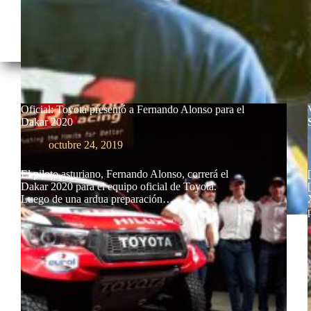
Oficial: Toyota presentó a Fernando Alonso para el
Dakar 2020
octubre 24, 2019
El piloto asturiano, Fernando Alonso, correrá el
Dakar 2020 para el equipo oficial de Toyota.
Luego de una ardua preparación…