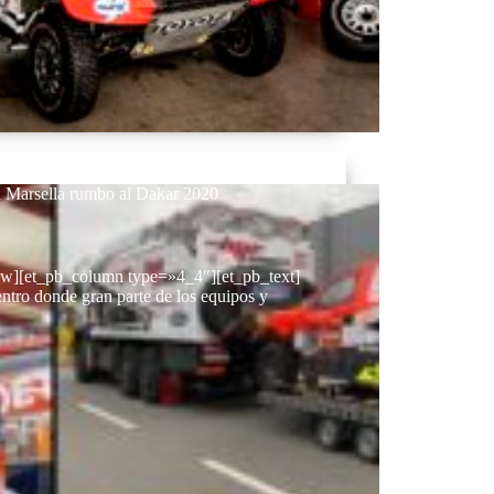
n Marsella rumbo al Dakar 2020
ow][et_pb_column type=»4_4″][et_pb_text]
entro donde gran parte de los equipos y