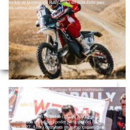
rookie en la categoría Rally2. “Es un gran éxito para
mi carrera deportiva”.
“Vamos por la cuarta”: Santiago Rostan confirmado
para el Dakar 2027
julio 21, 2026
El piloto neuquino recibió la carta de ASO con la
confirmación oficial para poder participar del Rally
Dakar 2027. Ahora comienza un nuevo camino para