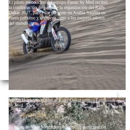
El piloto mendocino del equipo Fantic by Med recibió
la confirmación de parte de la organización del Rally
Dakar 2027, para estar presente en Arabia Saudita en
enero próximo y competir junto a los mejores pilotos
del mundo.
Martin Duplessis vuelve al Rally Dakar junto a Fantic
by Med
julio 21, 2026
El piloto de Villa Mercedes confirmó su participación