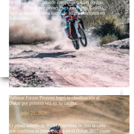
en el Dakar 2027, donde competirá para el equipo
Fantic by Med, por primera vez en Arabia Saudita.
Será su quinta Odisea luego de cuatro ediciones en
Sudamérica.
Baltazar Frezze Pisssoni logró la clasificación al
Dakar por primera vez en su carrera.
julio 21, 2026
El piloto salteño de RVM Argentina recibió la carta
que confirma su participación en el Dakar 2027 como