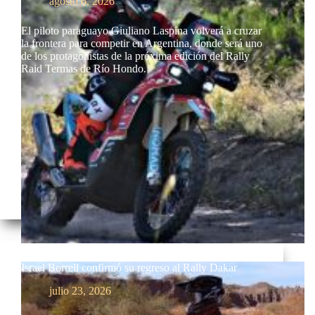
agosto 6, 2026
El piloto paraguayo Giuliano Laspina volverá a cruzar
la frontera para competir en Argentina, donde será uno
de los protagonistas de la próxima edición del Rally
Raid Termas de Río Hondo.
Israel Borrell confirmó su regreso al Rally Dakar
julio 23, 2026