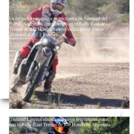
agosto 9, 2026
La escuadra paraguaya se encuentra en Santiago del
Estero, Argentina, compitiendo en el Rally Raid de
Termas de Río Hondo, carrera válida por el Canav
2026 y el Rally 2 Ruedas.
Giuliano Laspina afronta un nuevo reto internacional
con el Rally Raid Termas de Río Hondo en Argentina