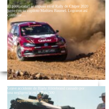
El piloto catarí se impuso en el Rally de Chipre 2020
junto con su copiloto Mathieu Baumel. Lograron así
continuar…
Grave accidente de Blade Hildebrand causado por
una negligencia en la Baja 500
septiembre 28, 2020