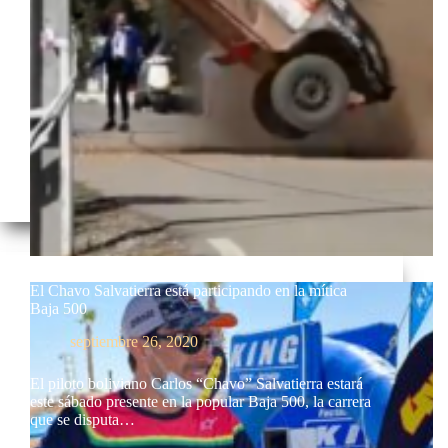
El Chavo Salvatierra está participando en la mítica
Baja 500
septiembre 26, 2020
El piloto boliviano Carlos “Chavo” Salvatierra estará
este sábado presente en la popular Baja 500, la carrera
que se disputa…