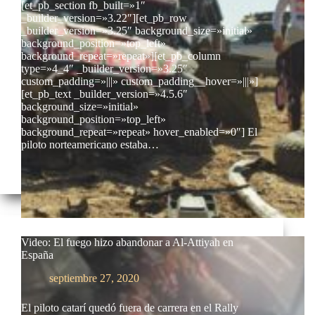
[et_pb_section fb_built=»1″
_builder_version=»3.22″][et_pb_row
_builder_version=»3.25″ background_size=»initial»
background_position=»top_left»
background_repeat=»repeat»][et_pb_column
type=»4_4″ _builder_version=»3.25″
custom_padding=»|||» custom_padding__hover=»|||»]
[et_pb_text _builder_version=»4.5.6″
background_size=»initial»
background_position=»top_left»
background_repeat=»repeat» hover_enabled=»0″] El
piloto norteamericano estaba…
Video: El fuego hizo abandonar a Al-Attiyah en
España
septiembre 27, 2020
El piloto catarí quedó fuera de carrera en el Rally