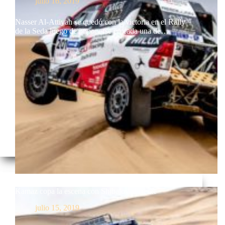
julio 16, 2019
Nasser Al-Attiyah se quedó con la victoria en el Rally
de la Seda luego de imponerse en cada una de…
Kamaz copa la escena con Shibalov al frente
julio 15, 2019