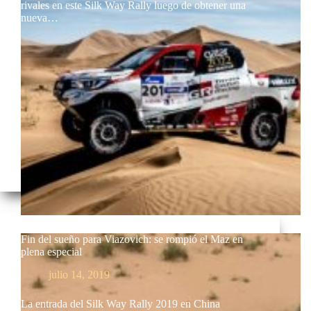
rivales en este Silk Way Rally luego de obtener una
nueva…
Fin del sueño para Viazovich: se rompió el Maz en
plena especial
julio 14, 2019
La entrada del Silk Way Rally 2019 en China