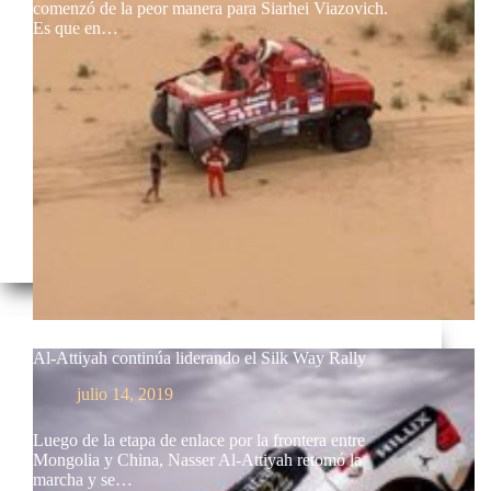
comenzó de la peor manera para Siarhei Viazovich.
Es que en…
Al-Attiyah continúa liderando el Silk Way Rally
julio 14, 2019
Luego de la etapa de enlace por la frontera entre
Mongolia y China, Nasser Al-Attiyah retomó la
marcha y se…