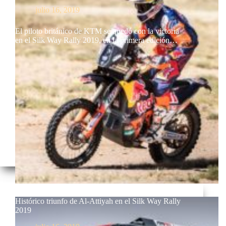
julio 16, 2019
El piloto británico de KTM se quedó con la victoria
en el Silk Way Rally 2019, en la primera edición…
Histórico triunfo de Al-Attiyah en el Silk Way Rally
2019