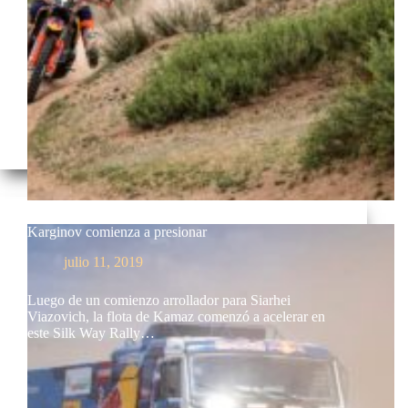
Karginov comienza a presionar
julio 11, 2019
Luego de un comienzo arrollador para Siarhei
Viazovich, la flota de Kamaz comenzó a acelerar en
este Silk Way Rally…