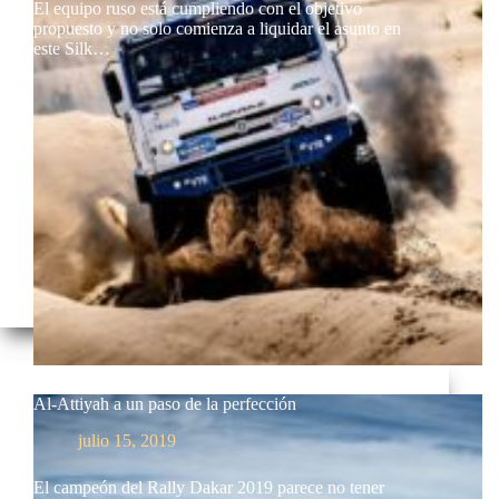
El equipo ruso está cumpliendo con el objetivo
propuesto y no solo comienza a liquidar el asunto en
este Silk…
Al-Attiyah a un paso de la perfección
julio 15, 2019
El campeón del Rally Dakar 2019 parece no tener