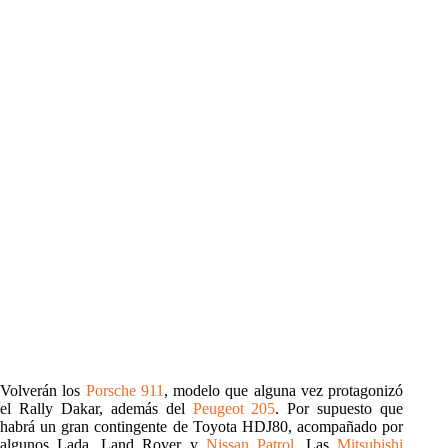
Volverán los
Porsche 911
, modelo que alguna vez protagonizó
el Rally Dakar, además del
Peugeot 205
. Por supuesto que
habrá un gran contingente de Toyota HDJ80, acompañado por
algunos Lada, Land Rover y
Nissan Patrol
. Las
Mitsubishi