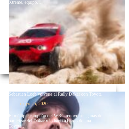
Xtreme, equipo…
Sebastien Loeb volvería al Rally Dakar con Toyota
mayo 25, 2020
El múltiple campeón del WRC renovó sus ganas de
participar del Dakar y lo haría a bordo de una
Toyota…