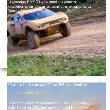
El prototipo BRX T1 4×4 sumó sus primeros
kilómetros en las últimas semanas y las sensaciones de
Roma y Loeb…
Sébastien Loeb correrá el Dakar 2021 con Prodrive
septiembre 29, 2020
El múltiple campeón del mundo del WRC volverá a
Rally Dakar en 2021 formando parte del Bahrain Raid