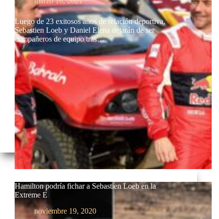
marzo 16, 2021
Luego de 23 exitosos años de relación deportiva,
Sebastien Loeb y Daniel Elena dejarán de ser
compañeros de equipo tras…
Hamilton podría fichar a Sebastien Loeb en la
Extreme E
noviembre 19, 2020