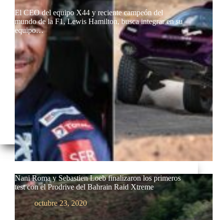
El CEO del equipo X44 y reciente campeón del
mundo de la F1, Lewis Hamilton, busca integrar en su
equipo…
Nani Roma y Sebastien Loeb finalizaron los primeros
test con el Prodrive del Bahrain Raid Xtreme
octubre 23, 2020