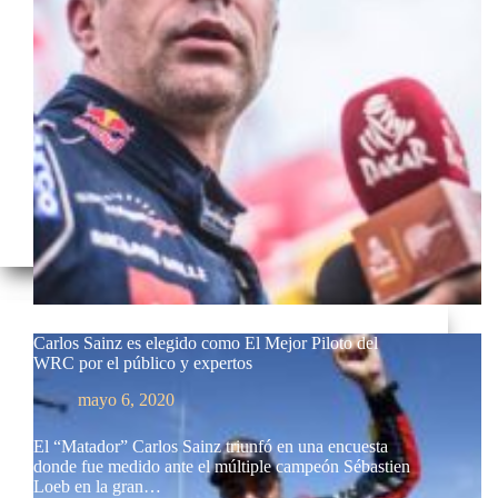
Carlos Sainz es elegido como El Mejor Piloto del
WRC por el público y expertos
mayo 6, 2020
El “Matador” Carlos Sainz triunfó en una encuesta
donde fue medido ante el múltiple campeón Sébastien
Loeb en la gran…