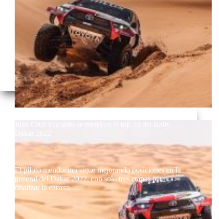
Juan Cruz Yacopini se metió en el top 20 del Rally
Dakar 2022
enero 11, 2022
El piloto mendocino sigue mejorando posiciones en la
general del Dakar 2022, con solo tres etapas para
finalizar la carrera.…