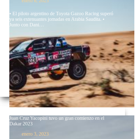
enero 6, 2023
• El piloto argentino de Toyota Gazoo Racing superó
ya seis extenuantes jornadas en Arabia Saudita. •
Junto con Dani…
Juan Cruz Yacopini tuvo un gran comienzo en el
Dakar 2023
enero 3, 2023