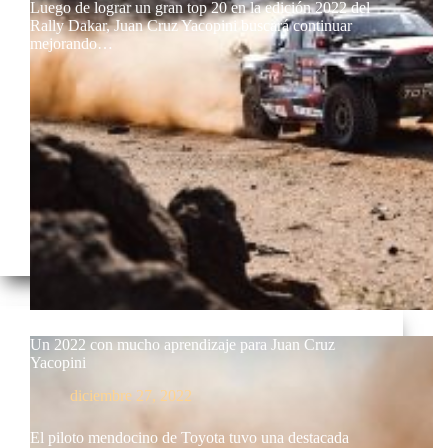
Luego de lograr un gran top 20 en la edición 2022 del
Rally Dakar, Juan Cruz Yacopini buscará continuar
mejorando…
Un 2022 con mucho aprendizaje para Juan Cruz
Yacopini
diciembre 27, 2022
El piloto mendocino de Toyota tuvo una destacada