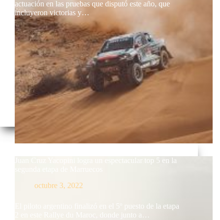
actuación en las pruebas que disputó este año, que
incluyeron victorias y…
Juan Cruz Yacopini logra un espectacular top 5 en la
segunda etapa de Marruecos
octubre 3, 2022
El piloto argentino finalizó en el 5º puesto de la etapa
2 en este Rallye du Maroc, donde junto a…