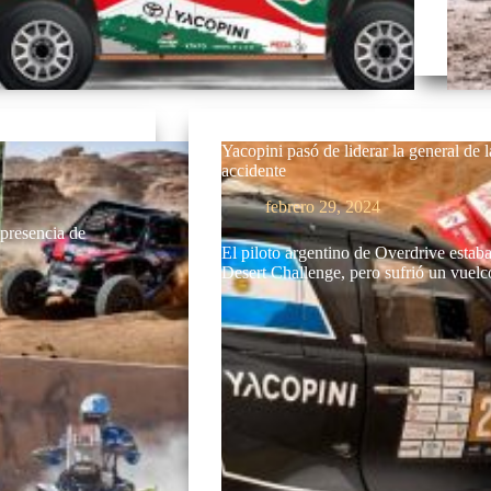
Yacopini pasó de liderar la general de l
accidente
febrero 29, 2024
presencia de
El piloto argentino de Overdrive estab
Desert Challenge, pero sufrió un vue