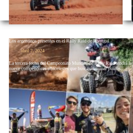
Los argentinos presentes en el Rally Raid de Portugal
abril 2, 2024
La tercera fecha del Campeonato Mundial de Rally Raid tendrá la 
nueve competidores albicelestes que buscarán sumar puntos…