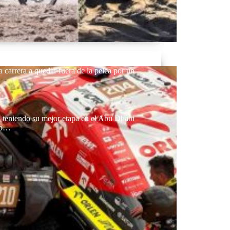
a carrera a quedar fuera de la pelea por un
a teniendo su mejor etapa en el Abu Dhabi
lco…