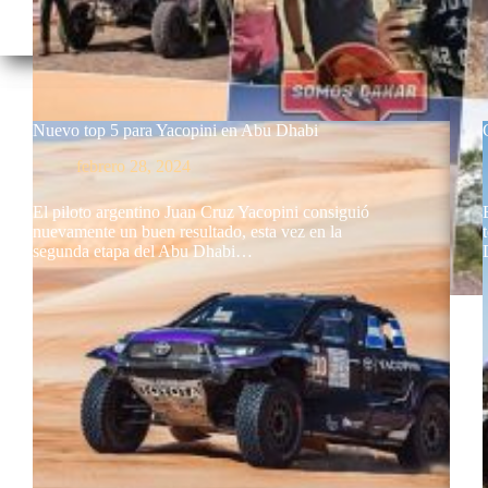
Nuevo top 5 para Yacopini en Abu Dhabi
febrero 28, 2024
El piloto argentino Juan Cruz Yacopini consiguió
nuevamente un buen resultado, esta vez en la
segunda etapa del Abu Dhabi…