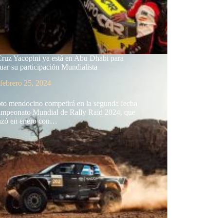
Cruz Yacopini ya está en Abu Dhabi para
uar su participación Mundialista
febrero 25, 2024
oto mendocino competirá en la segunda fecha
ampeonato Mundial de Rally Raid 2024, que
zó en enero con…