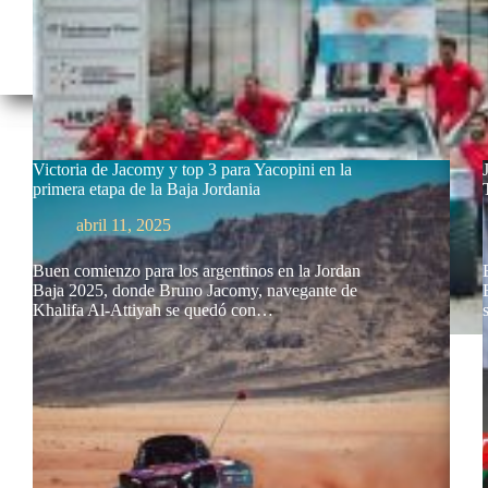
Victoria de Jacomy y top 3 para Yacopini en la
primera etapa de la Baja Jordania
abril 11, 2025
Buen comienzo para los argentinos en la Jordan
Baja 2025, donde Bruno Jacomy, navegante de
Khalifa Al-Attiyah se quedó con…