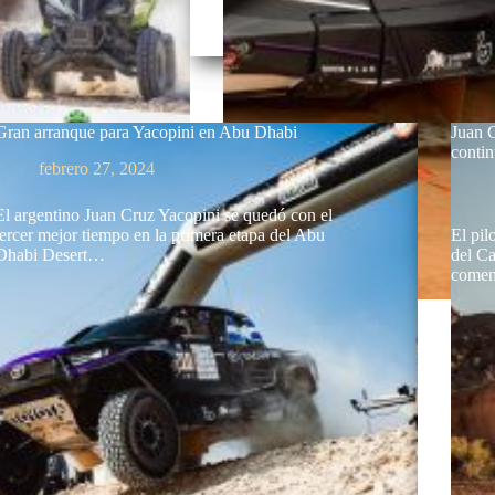
Gran arranque para Yacopini en Abu Dhabi
Juan 
contin
febrero 27, 2024
El argentino Juan Cruz Yacopini se quedó con el
tercer mejor tiempo en la primera etapa del Abu
El pil
Dhabi Desert…
del C
comen