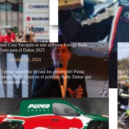
Juan Cruz Yacopini se une al Puma Energy Rally
Dos pi
Team para el Dakar 2025
la pr
octubre 16, 2024
El piloto argentino llevará los colores del Puma
Juan C
Energy Rally Team en el próximo Rally Dakar que
presen
se disputará en…
carre