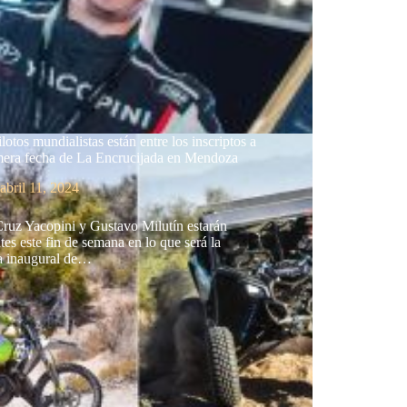
lotos mundialistas están entre los inscriptos a
imera fecha de La Encrucijada en Mendoza
abril 11, 2024
ruz Yacopini y Gustavo Milutín estarán
tes este fin de semana en lo que será la
ra inaugural de…