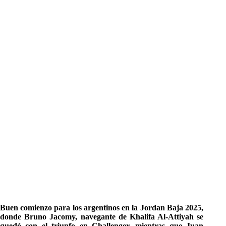
Buen comienzo para los argentinos en la Jordan Baja 2025,
donde Bruno Jacomy, navegante de Khalifa Al-Attiyah se
quedó con el triunfo en Challenger, mientras que Juan