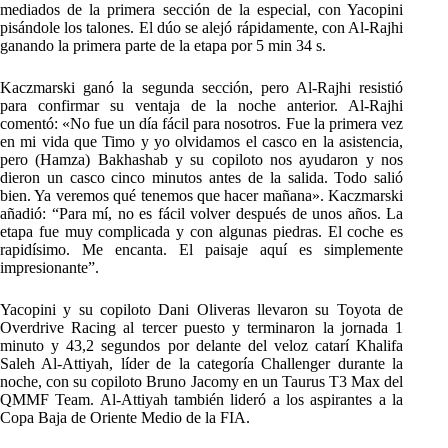
mediados de la primera sección de la especial, con Yacopini
pisándole los talones. El dúo se alejó rápidamente, con Al-Rajhi
ganando la primera parte de la etapa por 5 min 34 s.
Kaczmarski ganó la segunda sección, pero Al-Rajhi resistió
para confirmar su ventaja de la noche anterior. Al-Rajhi
comentó: «No fue un día fácil para nosotros. Fue la primera vez
en mi vida que Timo y yo olvidamos el casco en la asistencia,
pero (Hamza) Bakhashab y su copiloto nos ayudaron y nos
dieron un casco cinco minutos antes de la salida. Todo salió
bien. Ya veremos qué tenemos que hacer mañana». Kaczmarski
añadió: “Para mí, no es fácil volver después de unos años. La
etapa fue muy complicada y con algunas piedras. El coche es
rapidísimo. Me encanta. El paisaje aquí es simplemente
impresionante”.
Yacopini y su copiloto Dani Oliveras llevaron su Toyota de
Overdrive Racing al tercer puesto y terminaron la jornada 1
minuto y 43,2 segundos por delante del veloz catarí Khalifa
Saleh Al-Attiyah, líder de la categoría Challenger durante la
noche, con su copiloto Bruno Jacomy en un Taurus T3 Max del
QMMF Team. Al-Attiyah también lideró a los aspirantes a la
Copa Baja de Oriente Medio de la FIA.