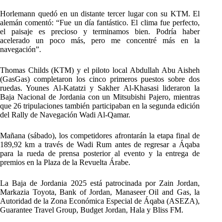
Horlemann quedó en un distante tercer lugar con su KTM. El
alemán comentó: “Fue un día fantástico. El clima fue perfecto,
el paisaje es precioso y terminamos bien. Podría haber
acelerado un poco más, pero me concentré más en la
navegación”.
Thomas Childs (KTM) y el piloto local Abdullah Abu Aisheh
(GasGas) completaron los cinco primeros puestos sobre dos
ruedas. Younes Al-Katatzi y Sakher Al-Khasasi lideraron la
Baja Nacional de Jordania con un Mitsubishi Pajero, mientras
que 26 tripulaciones también participaban en la segunda edición
del Rally de Navegación Wadi Al-Qamar.
Mañana (sábado), los competidores afrontarán la etapa final de
189,92 km a través de Wadi Rum antes de regresar a Áqaba
para la rueda de prensa posterior al evento y la entrega de
premios en la Plaza de la Revuelta Árabe.
La Baja de Jordania 2025 está patrocinada por Zain Jordan,
Markazia Toyota, Bank of Jordan, Manaseer Oil and Gas, la
Autoridad de la Zona Económica Especial de Áqaba (ASEZA),
Guarantee Travel Group, Budget Jordan, Hala y Bliss FM.