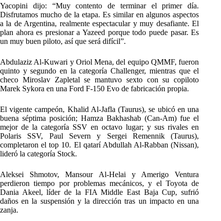
Yacopini dijo: “Muy contento de terminar el primer día.
Disfrutamos mucho de la etapa. Es similar en algunos aspectos
a la de Argentina, realmente espectacular y muy desafiante. El
plan ahora es presionar a Yazeed porque todo puede pasar. Es
un muy buen piloto, así que será difícil”.
Abdulaziz Al-Kuwari y Oriol Mena, del equipo QMMF, fueron
quinto y segundo en la categoría Challenger, mientras que el
checo Miroslav Zapletal se mantuvo sexto con su copiloto
Marek Sykora en una Ford F-150 Evo de fabricación propia.
El vigente campeón, Khalid Al-Jafla (Taurus), se ubicó en una
buena séptima posición; Hamza Bakhashab (Can-Am) fue el
mejor de la categoría SSV en octavo lugar; y sus rivales en
Polaris SSV, Paul Severn y Sergei Remennik (Taurus),
completaron el top 10. El qatarí Abdullah Al-Rabban (Nissan),
lideró la categoría Stock.
Aleksei Shmotov, Mansour Al-Helai y Amerigo Ventura
perdieron tiempo por problemas mecánicos, y el Toyota de
Dania Akeel, líder de la FIA Middle East Baja Cup, sufrió
daños en la suspensión y la dirección tras un impacto en una
zanja.