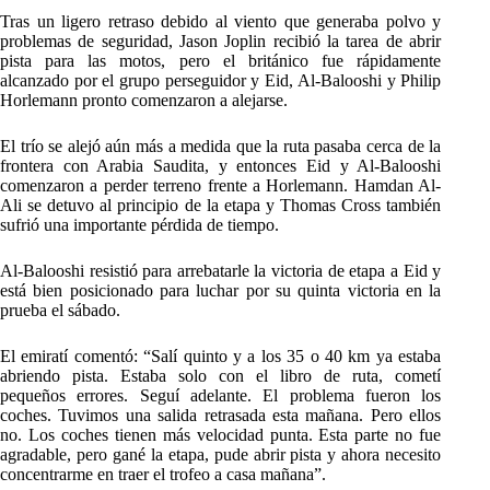
Tras un ligero retraso debido al viento que generaba polvo y
problemas de seguridad, Jason Joplin recibió la tarea de abrir
pista para las motos, pero el británico fue rápidamente
alcanzado por el grupo perseguidor y Eid, Al-Balooshi y Philip
Horlemann pronto comenzaron a alejarse.
El trío se alejó aún más a medida que la ruta pasaba cerca de la
frontera con Arabia Saudita, y entonces Eid y Al-Balooshi
comenzaron a perder terreno frente a Horlemann. Hamdan Al-
Ali se detuvo al principio de la etapa y Thomas Cross también
sufrió una importante pérdida de tiempo.
Al-Balooshi resistió para arrebatarle la victoria de etapa a Eid y
está bien posicionado para luchar por su quinta victoria en la
prueba el sábado.
El emiratí comentó: “Salí quinto y a los 35 o 40 km ya estaba
abriendo pista. Estaba solo con el libro de ruta, cometí
pequeños errores. Seguí adelante. El problema fueron los
coches. Tuvimos una salida retrasada esta mañana. Pero ellos
no. Los coches tienen más velocidad punta. Esta parte no fue
agradable, pero gané la etapa, pude abrir pista y ahora necesito
concentrarme en traer el trofeo a casa mañana”.