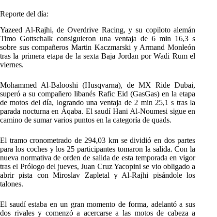
Reporte del día:
Yazeed Al-Rajhi, de Overdrive Racing, y su copiloto alemán
Timo Gottschalk consiguieron una ventaja de 6 min 16,3 s
sobre sus compañeros Martin Kaczmarski y Armand Monleón
tras la primera etapa de la sexta Baja Jordan por Wadi Rum el
viernes.
Mohammed Al-Balooshi (Husqvarna), de MX Ride Dubai,
superó a su compañero libanés Rafic Eid (GasGas) en la etapa
de motos del día, logrando una ventaja de 2 min 25,1 s tras la
parada nocturna en Áqaba. El saudí Hani Al-Noumesi sigue en
camino de sumar varios puntos en la categoría de quads.
El tramo cronometrado de 294,03 km se dividió en dos partes
para los coches y los 25 participantes tomaron la salida. Con la
nueva normativa de orden de salida de esta temporada en vigor
tras el Prólogo del jueves, Juan Cruz Yacopini se vio obligado a
abrir pista con Miroslav Zapletal y Al-Rajhi pisándole los
talones.
El saudí estaba en un gran momento de forma, adelantó a sus
dos rivales y comenzó a acercarse a las motos de cabeza a