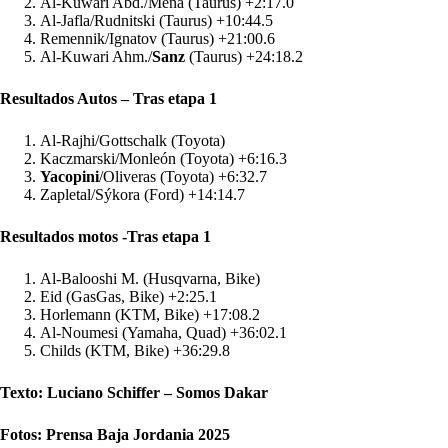
Al-Kuwari Abd./Mena (Taurus) +2:17.0
Al-Jafla/Rudnitski (Taurus) +10:44.5
Remennik/Ignatov (Taurus) +21:00.6
Al-Kuwari Ahm./
Sanz
(Taurus) +24:18.2
Resultados Autos – Tras etapa 1
Al-Rajhi/Gottschalk (Toyota)
Kaczmarski/Monleón (Toyota) +6:16.3
Yacopini
/Oliveras (Toyota) +6:32.7
Zapletal/Sýkora (Ford) +14:14.7
Resultados motos -Tras etapa 1
Al-Balooshi M. (Husqvarna, Bike)
Eid (GasGas, Bike) +2:25.1
Horlemann (KTM, Bike) +17:08.2
Al-Noumesi (Yamaha, Quad) +36:02.1
Childs (KTM, Bike) +36:29.8
Texto: Luciano Schiffer – Somos Dakar
Fotos: Prensa Baja Jordania 2025