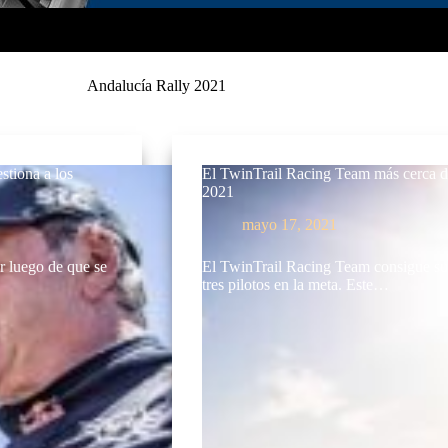
Andalucía Rally 2021
stiona a los
El TwinTrail Racing Team más cerca d
2021
mayo 17, 2021
r luego de que se
El TwinTrail Racing Team consigue su o
tres pilotos en la meta. Este…