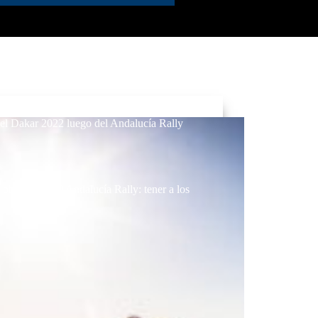
el Dakar 2022 luego del Andalucía Rally
bjetivo en el Andalucía Rally: tener a los