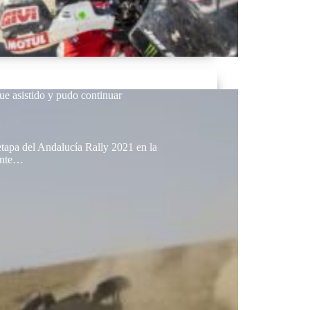
ue asistido y pudo continuar
 etapa del Andalucía Rally 2021 en la
dente…