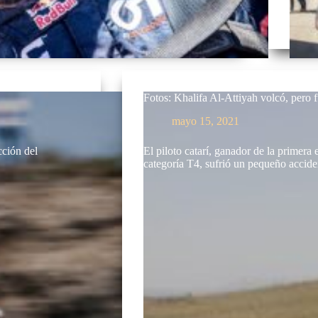
Fotos: Khalifa Al-Attiyah volcó, pero f
mayo 15, 2021
cción del
El piloto catarí, ganador de la primera
categoría T4, sufrió un pequeño acci