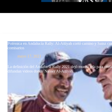
Polémica en Andalucía Rally: Al-Attiyah cortó camino y Sainz cue
comisarios
mayo 17, 2021
La definición del Andalucía Rally 2021 dejó mucha tela para corta
difundan videos donde Nasser Al-Attiyah…