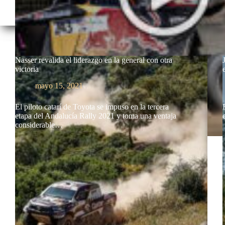
Nasser revalida el liderazgo en la general con otra
victoria
mayo 15, 2021
El piloto catarí de Toyota se impuso en la tercera
etapa del Andalucía Rally 2021 y toma una ventaja
considerable…