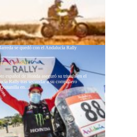
Barreda se quedó con el Andalucía Rally
mayo 16, 2021
oto español de Honda aseguró su triunfo en el
ucía Rally tras secundar a su compañero
 Quitanilla en…