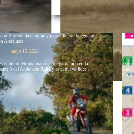
Joan Barreda da el golpe y pasa a liderar la general
Recor
en Andalucía
del A
mayo 15, 2021
El piloto de Honda marcó el mejor tiempo en la
Este d
etapa 3 del Andalucía Rally y es el nuevo líder…
Andalu
infor