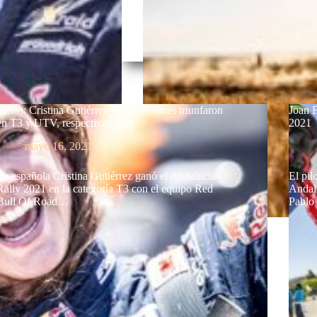
Video: Cristina Gutiérrez y Austin Jones triunfaron
Joan 
en T3 y UTV, respectivamente
2021
mayo 16, 2021
La española Cristina Gutiérrez ganó el Andalucía
El pil
Rally 2021 en la categoría T3 con el equipo Red
Andal
Bull Of Road…
Pablo