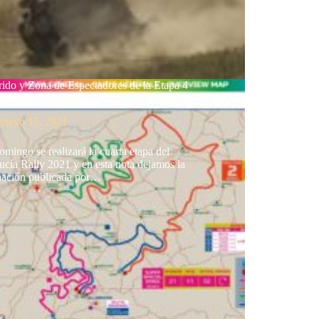
rido y Zona de Espectadores de la Etapa 4
ndalucía Rally 2021
mayo 15, 2021
omingo se realizará la cuarta etapa del
cía Rally 2021 y en esta nota dejamos la
mación publicada por…