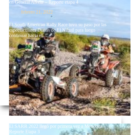
en General Alvear – Reporte etapa 4
febrero 21, 2022
El South American Rally Race tuvo su paso por las
espectaculares Dunas de El Nihuil para luego
continuar hacia el…
El SARR 2022 llegó por primera vez a Mendoza –
Reporte Etapa 3