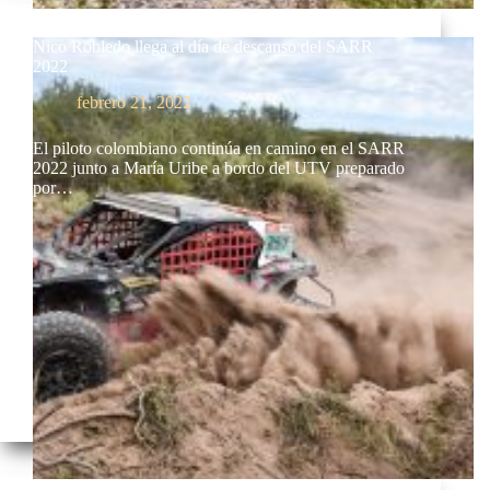
Nico Robledo llega al día de descanso del SARR
2022
febrero 21, 2022
El piloto colombiano continúa en camino en el SARR
2022 junto a María Uribe a bordo del UTV preparado
por…