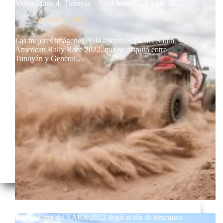
Video Etapa 4: Tunuyán – Gral Alvear – SARR 2022
febrero 21, 2022
Las mejores imágenes de la tercera etapa del South
American Rally Race 2022, que se disputó entre
Tunuyán y General…
La caravana del SARR 2022 llegó al día de descanso