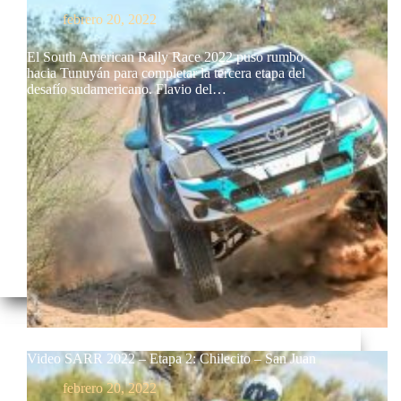
febrero 20, 2022
El South American Rally Race 2022 puso rumbo
hacia Tunuyán para completar la tercera etapa del
desafío sudamericano. Flavio del…
Video SARR 2022 – Etapa 2: Chilecito – San Juan
febrero 20, 2022