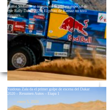
Anton Shibalov se impuso en la primera especial de
este Rally Dakar 2020. El piloto de Kamaz no tuvo
mayores…
Vaidotas Zala da el primer golpe de escena del Dakar
2020 – Resumen Autos – Etapa 1
enero 5, 2020