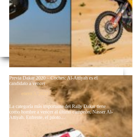
Previa Dakar 2020 – Coches: Al-Attiyah es el
candidato a vencer
enero 3, 2020
La categoría más importante del Rally Dakar tiene
como hombre a vencer al último campeón, Nasser Al-
Attiyah. Enfrente, el piloto…