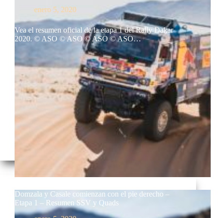
enero 5, 2020
Vea el resumen oficial de la etapa 1 del Rally Dakar
2020. © ASO © ASO © ASO © ASO…
Domzala y Casale comienzan con el pie derecho –
Etapa 1 – Resumen SSV y Quads