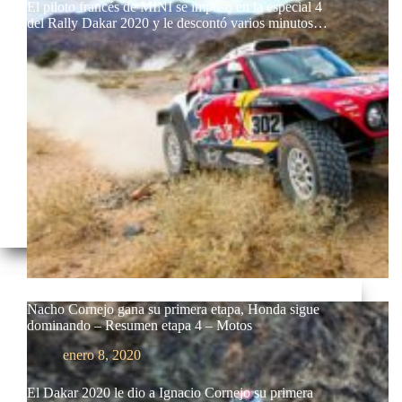
El piloto francés de MINI se impuso en la especial 4
del Rally Dakar 2020 y le descontó varios minutos…
Nacho Cornejo gana su primera etapa, Honda sigue
dominando – Resumen etapa 4 – Motos
enero 8, 2020
El Dakar 2020 le dio a Ignacio Cornejo su primera