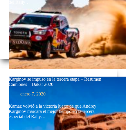
del Rally…
Karginov se impuso en la tercera etapa – Resumen
Camiones – Dakar 2020
enero 7, 2020
Kamaz volvió a la victoria luego de que Andrey
Karginov marcara el mejor tiempo en la tercera
especial del Rally…