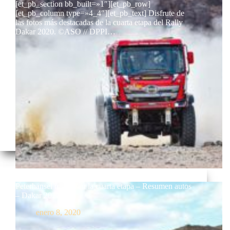
[et_pb_section bb_built=»1″][et_pb_row]
[et_pb_column type=»4_4″][et_pb_text] Disfrute de
las fotos más destacadas de la cuarta etapa del Rally
Dakar 2020. ©ASO // DPPI…
Peterhansel triunfó en la cuarta etapa – Resumen autos
– Dakar 2020
enero 8, 2020