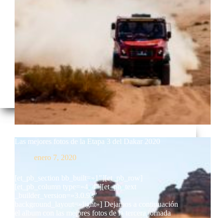
Las mejores fotos de la Etapa 3 del Dakar 2020
enero 7, 2020
[et_pb_section bb_built=»1″][et_pb_row]
[et_pb_column type=»4_4″][et_pb_text
_builder_version=»3.0.93″
background_layout=»light»] Dejamos a continuación
el album con las mejores fotos de la tercera jornada