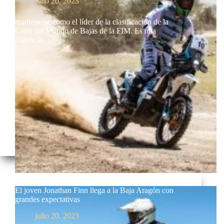
julio 20, 2023
mantenerse como el líder de la clasificación de la
Copa del Mundo de Bajas de la FIM. Es una
distancia…
El joven Jonathan Finn llega a la Baja Aragón con
grandes expectativas
julio 20, 2023