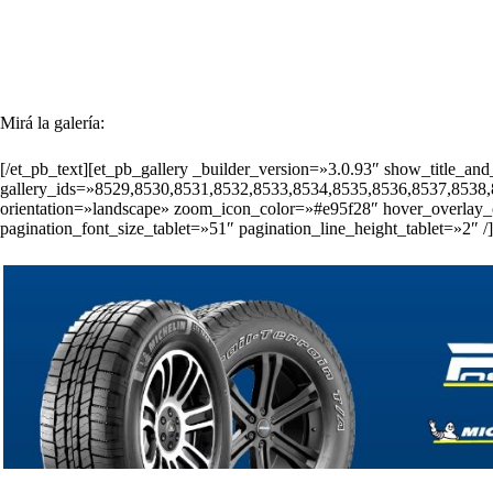
Mirá la galería:
[/et_pb_text][et_pb_gallery _builder_version=»3.0.93″ show_title_
gallery_ids=»8529,8530,8531,8532,8533,8534,8535,8536,8537,8538,
orientation=»landscape» zoom_icon_color=»#e95f28″ hover_overlay_
pagination_font_size_tablet=»51″ pagination_line_height_tablet=»2″ /