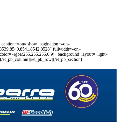
and_caption=»on» show_pagination=»on»
8539,8540,8541,8542,8528″ fullwidth=»on»
color=»rgba(255,255,255,0.9)» background_layout=»light»
][/et_pb_column][/et_pb_row][/et_pb_section]