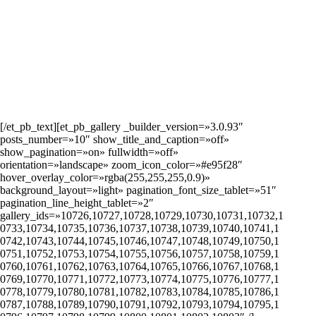
[/et_pb_text][et_pb_gallery _builder_version=»3.0.93″
posts_number=»10″ show_title_and_caption=»off»
show_pagination=»on» fullwidth=»off»
orientation=»landscape» zoom_icon_color=»#e95f28″
hover_overlay_color=»rgba(255,255,255,0.9)»
background_layout=»light» pagination_font_size_tablet=»51″
pagination_line_height_tablet=»2″
gallery_ids=»10726,10727,10728,10729,10730,10731,10732,1
0733,10734,10735,10736,10737,10738,10739,10740,10741,1
0742,10743,10744,10745,10746,10747,10748,10749,10750,1
0751,10752,10753,10754,10755,10756,10757,10758,10759,1
0760,10761,10762,10763,10764,10765,10766,10767,10768,1
0769,10770,10771,10772,10773,10774,10775,10776,10777,1
0778,10779,10780,10781,10782,10783,10784,10785,10786,1
0787,10788,10789,10790,10791,10792,10793,10794,10795,1