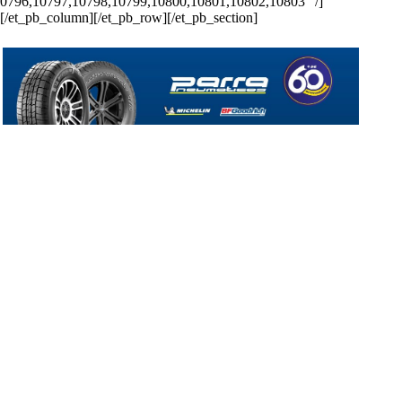
0796,10797,10798,10799,10800,10801,10802,10803″ /]
[/et_pb_column][/et_pb_row][/et_pb_section]