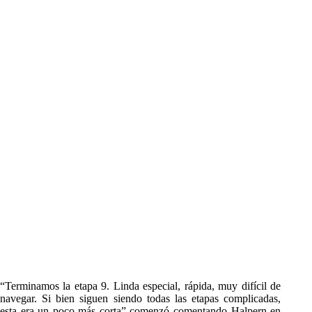
“Terminamos la etapa 9. Linda especial, rápida, muy difícil de
navegar. Si bien siguen siendo todas las etapas complicadas,
esta era un poco más corta” comenzó comentando Halpern en