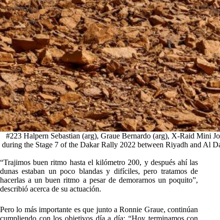
#223 Halpern Sebastian (arg), Graue Bernardo (arg), X-Raid Mini
during the Stage 7 of the Dakar Rally 2022 between Riyadh and Al D
“Trajimos buen ritmo hasta el kilómetro 200, y después ahí las
dunas estaban un poco blandas y difíciles, pero tratamos de
hacerlas a un buen ritmo a pesar de demorarnos un poquito”,
describió acerca de su actuación.
Pero lo más importante es que junto a Ronnie Graue, continúan
cumpliendo con los objetivos día a día: “Hoy terminamos con