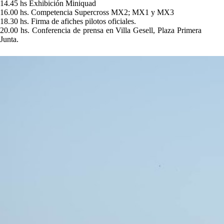
14.45 hs Exhibición Miniquad
16.00 hs. Competencia Supercross MX2; MX1 y MX3
18.30 hs. Firma de afiches pilotos oficiales.
20.00 hs. Conferencia de prensa en Villa Gesell, Plaza Primera
Junta.