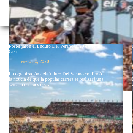
Postergaron el Enduro Del Verano 2020 en Villa
Gesell
enero 30, 2020
La organización del Enduro Del Verano confirmó
la noticia de que la popular carrera se realizará una
semana después de…