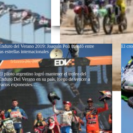
Enduro del Verano 2019: Joaquín Poli triunfó entre
El cr
las estrellas internacionales
febrero 26, 2019
A cont
El piloto argentino logró mantener el trofeo del
la 26ª
Enduro Del Verano en su país, luego de vencer a
lleva
varios exponentes…