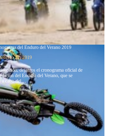
onograma del Enduro del Verano 2019
febrero 21, 2019
inuación, dejamos el cronograma oficial de
 edición del Enduro del Verano, que se
rá a cabo del…