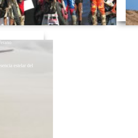
Verano
sencia estelar del