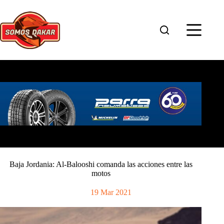
Saltar
al
contenido
Baja Jordania: Al-Balooshi comanda las acciones entre las
motos
19 Mar 2021