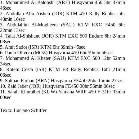
1. Mohammed Al-Balooshi (ARE) Husqvarna 450 5hr 37min
46sec
2. Abdullah Abu Aisheh (JOR) KTM 450 Rally Replica 5hr
48min 16sec
3. Abdulahim Al-Mogheera (SAU) KTM EXC F450 6hr
22min 13sec
4. Talat Al-Shishane (JOR) KTM EXC 500 Enduro 6hr 24min
08sec
5. Amit Sadot (ISR) KTM 6hr 39min 45sec
6. Paulo Olivera (MOZ) Husqvarna 450 6hr 59min 56sec
7. Mohammed Al-Khater (SAU) KTM EXC 500 12hr 52min
34sec
8. Rotem Costa (ISR) KTM FR Rally Replica 16hr 21min
06sec
9. Salman Farhan (BRN) Husqvarna FE450 26hr 15min 27sec
10. Zaid Jaber (JOR) Husqvarna FE450 30hr 56min 00sec
11. Sarah Khuraibet (KUW) Yamaha WRF 450 F 31hr 33min
00sec
Texto: Luciano Schiffer