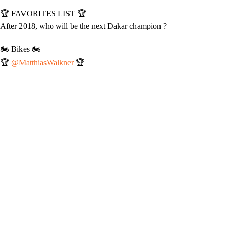
🏆 FAVORITES LIST 🏆
After 2018, who will be the next Dakar champion ?
🏍️ Bikes 🏍️
🏆
@MatthiasWalkner
🏆