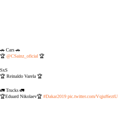
🚗 Cars 🚗
🏆
@CSainz_oficial
🏆
SxS
🏆 Reinaldo Varela 🏆
🚛 Trucks 🚛
🏆Eduard Nikolaev🏆
#Dakar2019
pic.twitter.com/Vqjuf6eztU