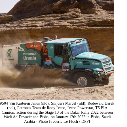
#504 Van Kasteren Janus (nld), Snijders Marcel (nld), Rodewald Darek
(pol), Petronas Team de Rooy Iveco, Iveco Powerstar, T5 FIA
Camion, action during the Stage 10 of the Dakar Rally 2022 between
Wadi Ad Dawasir and Bisha, on January 12th 2022 in Bisha, Saudi
Arabia - Photo Frederic Le Floch / DPPI