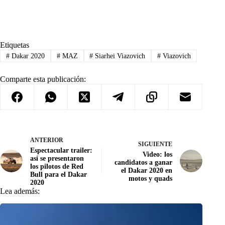
Etiquetas
#
Dakar 2020
#
MAZ
#
Siarhei Viazovich
#
Viazovich
Comparte esta publicación:
ANTERIOR
SIGUIENTE
Espectacular trailer:
Video: los
así se presentaron
candidatos a ganar
los pilotos de Red
el Dakar 2020 en
Bull para el Dakar
motos y quads
2020
Lea además: