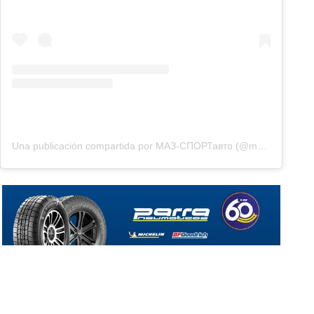
Una publicación compartida por МАЗ-СПОРТавто (@mazsportauto)