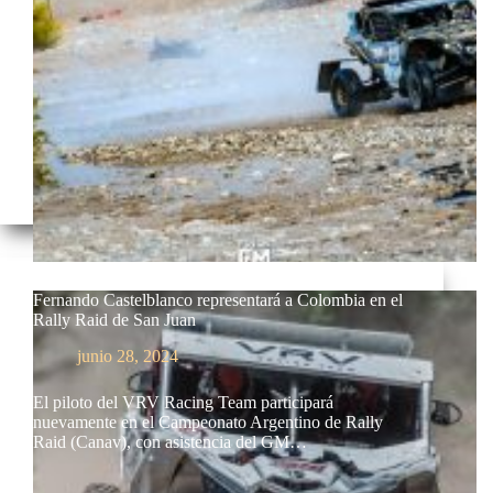
Fernando Castelblanco representará a Colombia en el
Rally Raid de San Juan
junio 28, 2024
El piloto del VRV Racing Team participará
nuevamente en el Campeonato Argentino de Rally
Raid (Canav), con asistencia del GM…