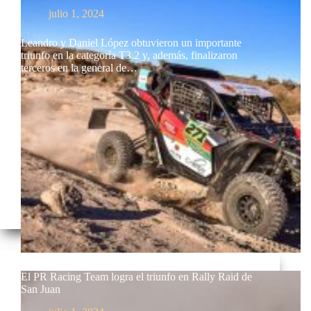
julio 1, 2024
Leandro y Daniel López obtuvieron un importante
triunfo en la categoría T3.2 y, además, finalizaron
terceros en la general de…
El PR Racing Team logra el triunfo en Rally Raid de
San Juan