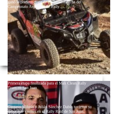
ganó la primera etapa de esta tercera fecha del
Campeonato Argentino de Rally…
Primera etapa finalizada para el Max Clean Rally
Team en San Juan
junio 29, 2024
Gustavo Milutín y Julián Sánchez Dabín tuvieron su
debut este viernes en el Rally Raid de San Juan,