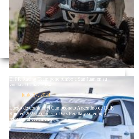
El PR Racing Team pone rumbo a San Juan en su
vuelta al Canav 2024
junio 27, 2024
Luego de dominar el Campeonato Argentino de Rally
Raid en 2023, Francisco Diaz Peralta y su equipo
retornan al certamen…