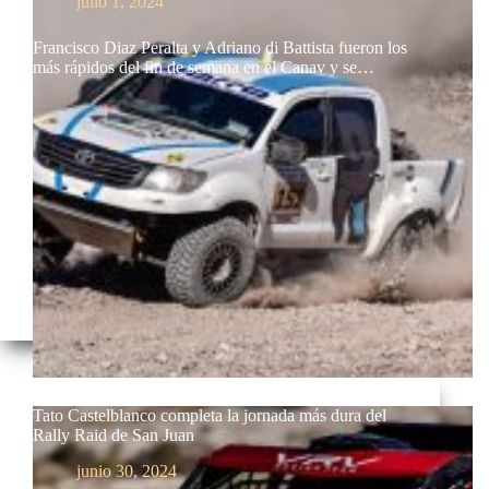
julio 1, 2024
Francisco Diaz Peralta y Adriano di Battista fueron los
más rápidos del fin de semana en el Canav y se…
Tato Castelblanco completa la jornada más dura del
Rally Raid de San Juan
junio 30, 2024