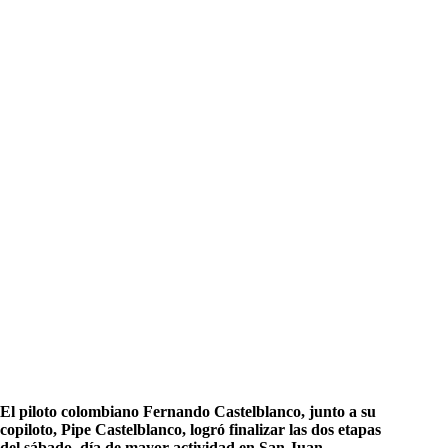
El piloto colombiano Fernando Castelblanco, junto a su
copiloto, Pipe Castelblanco, logró finalizar las dos etapas
del sábado, día de mayor actividad en San Juan.