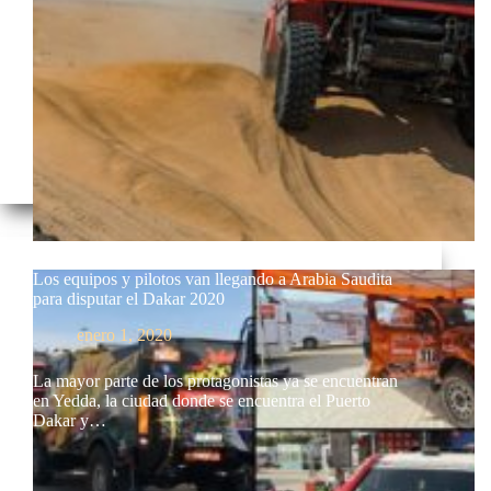
Los equipos y pilotos van llegando a Arabia Saudita
para disputar el Dakar 2020
enero 1, 2020
La mayor parte de los protagonistas ya se encuentran
en Yedda, la ciudad donde se encuentra el Puerto
Dakar y…