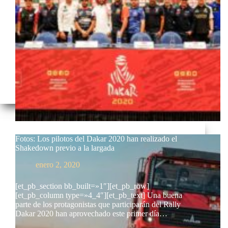
Fotos: Los pilotos del Dakar 2020 han realizado el
Shakedown previo a la largada
enero 2, 2020
[et_pb_section bb_built=»1″][et_pb_row]
[et_pb_column type=»4_4″][et_pb_text] Una buena
parte de los protagonistas que participarán del Rally
Dakar 2020 han aprovechado este primer día…