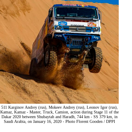
511 Karginov Andrey (rus), Mokeev Andrey (rus), Leonov Igor (rus),
Kamaz, Kamaz - Master, Truck, Camion, action during Stage 11 of the
Dakar 2020 between Shubaytah and Haradh, 744 km - SS 379 km, in
Saudi Arabia, on January 16, 2020 - Photo Florent Gooden / DPPI