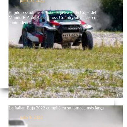
julio 10, 2022
El piloto saudí de Toyota da pelea en la Copa del
Mundo FIA de Bajas Cross-Country al vencer con
contundencia…
La Italian Baja 2022 cumplió en su jornada más larga
julio 9, 2022