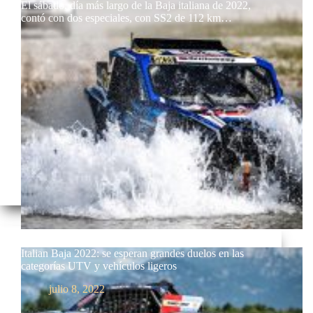
El sábado, día más largo de la Baja italiana de 2022,
contó con dos especiales, con SS2 de 112 km…
Italian Baja 2022: se esperan grandes duelos en las
categorías UTV y vehículos ligeros
julio 8, 2022