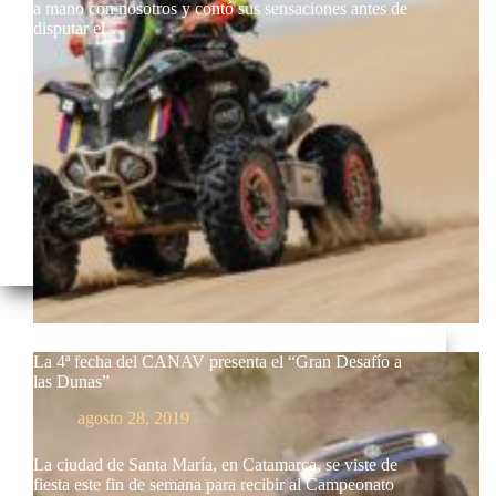
a mano con nosotros y contó sus sensaciones antes de
disputar el…
La 4ª fecha del CANAV presenta el “Gran Desafío a
las Dunas”
agosto 28, 2019
La ciudad de Santa María, en Catamarca, se viste de
fiesta este fin de semana para recibir al Campeonato