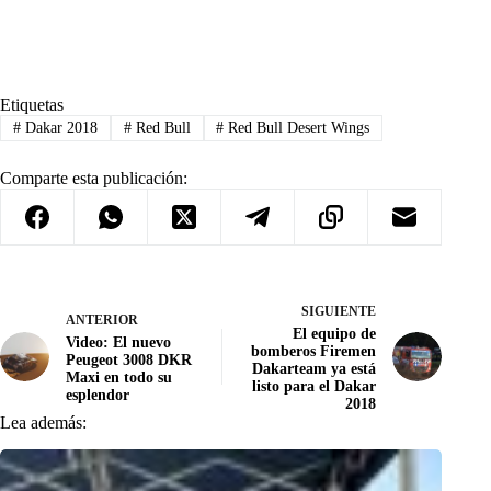
Etiquetas
#
Dakar 2018
#
Red Bull
#
Red Bull Desert Wings
Comparte esta publicación:
SIGUIENTE
ANTERIOR
El equipo de
Video: El nuevo
bomberos Firemen
Peugeot 3008 DKR
Dakarteam ya está
Maxi en todo su
listo para el Dakar
esplendor
2018
Lea además: