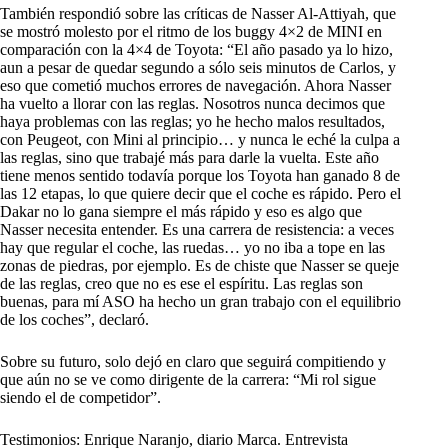
También respondió sobre las críticas de Nasser Al-Attiyah, que
se mostró molesto por el ritmo de los buggy 4×2 de MINI en
comparación con la 4×4 de Toyota: “El año pasado ya lo hizo,
aun a pesar de quedar segundo a sólo seis minutos de Carlos, y
eso que cometió muchos errores de navegación. Ahora Nasser
ha vuelto a llorar con las reglas. Nosotros nunca decimos que
haya problemas con las reglas; yo he hecho malos resultados,
con Peugeot, con Mini al principio… y nunca le eché la culpa a
las reglas, sino que trabajé más para darle la vuelta. Este año
tiene menos sentido todavía porque los Toyota han ganado 8 de
las 12 etapas, lo que quiere decir que el coche es rápido. Pero el
Dakar no lo gana siempre el más rápido y eso es algo que
Nasser necesita entender. Es una carrera de resistencia: a veces
hay que regular el coche, las ruedas… yo no iba a tope en las
zonas de piedras, por ejemplo. Es de chiste que Nasser se queje
de las reglas, creo que no es ese el espíritu. Las reglas son
buenas, para mí ASO ha hecho un gran trabajo con el equilibrio
de los coches”, declaró.
Sobre su futuro, solo dejó en claro que seguirá compitiendo y
que aún no se ve como dirigente de la carrera: “Mi rol sigue
siendo el de competidor”.
Testimonios: Enrique Naranjo, diario Marca. Entrevista