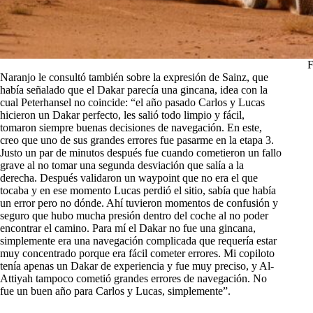
F
Naranjo le consultó también sobre la expresión de Sainz, que
había señalado que el Dakar parecía una gincana, idea con la
cual Peterhansel no coincide: “el año pasado Carlos y Lucas
hicieron un Dakar perfecto, les salió todo limpio y fácil,
tomaron siempre buenas decisiones de navegación. En este,
creo que uno de sus grandes errores fue pasarme en la etapa 3.
Justo un par de minutos después fue cuando cometieron un fallo
grave al no tomar una segunda desviación que salía a la
derecha. Después validaron un waypoint que no era el que
tocaba y en ese momento Lucas perdió el sitio, sabía que había
un error pero no dónde. Ahí tuvieron momentos de confusión y
seguro que hubo mucha presión dentro del coche al no poder
encontrar el camino. Para mí el Dakar no fue una gincana,
simplemente era una navegación complicada que requería estar
muy concentrado porque era fácil cometer errores. Mi copiloto
tenía apenas un Dakar de experiencia y fue muy preciso, y Al-
Attiyah tampoco cometió grandes errores de navegación. No
fue un buen año para Carlos y Lucas, simplemente”.