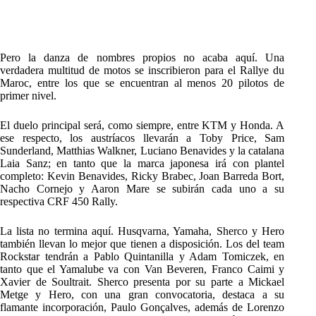
Pero la danza de nombres propios no acaba aquí. Una
verdadera multitud de motos se inscribieron para el Rallye du
Maroc, entre los que se encuentran al menos 20 pilotos de
primer nivel.
El duelo principal será, como siempre, entre KTM y Honda. A
ese respecto, los austríacos llevarán a Toby Price, Sam
Sunderland, Matthias Walkner, Luciano Benavides y la catalana
Laia Sanz; en tanto que la marca japonesa irá con plantel
completo: Kevin Benavides, Ricky Brabec, Joan Barreda Bort,
Nacho Cornejo y Aaron Mare se subirán cada uno a su
respectiva CRF 450 Rally.
La lista no termina aquí. Husqvarna, Yamaha, Sherco y Hero
también llevan lo mejor que tienen a disposición. Los del team
Rockstar tendrán a Pablo Quintanilla y Adam Tomiczek, en
tanto que el Yamalube va con Van Beveren, Franco Caimi y
Xavier de Soultrait. Sherco presenta por su parte a Mickael
Metge y Hero, con una gran convocatoria, destaca a su
flamante incorporación, Paulo Gonçalves, además de Lorenzo