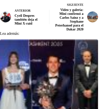
SIGUIENTE
Video y galería:
ANTERIOR
Mini confirmó a
Cyril Despres
Carlos Sainz y a
también deja el
Stephane
Mini X-raid
Peterhansel para el
Dakar 2020
Lea además: