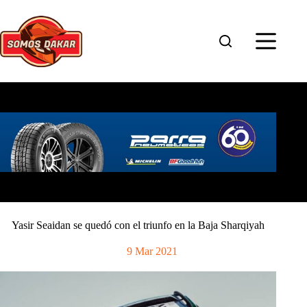
Saltar
al
contenido
Yasir Seaidan se quedó con el triunfo en la Baja Sharqiyah
9 Mar 2021