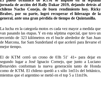
El piloto británico de KTM se impuso en la séptima
jornada de acción del Rally Dakar 2019, dejando detrás al
chileno Nacho Conejo, de buen rendimiento hoy. Ricky
Brabec, por su parte, logró recuperar el liderazgo de la
general, ante una gran pérdida de tiempo de Quintanilla.
La lucha en la categoría motos es cada vez mayor a medida que
van pasando las etapas. Y en esta séptima especial, que tuvo un
recorrido de 323 kilómetros en el bucle alrededor de San Juan
de Marcona, fue Sam Sunderland el que aceleró para llevarse el
mejor tiempo.
El de KTM cerró un crono de 03h 51′ 41» para dejar en
segundo lugar a José Ignacio Cornejo, que junto a Luciano
Benavides conforman la nueva generación tanto de Honda
como de KTM. El chileno quedó a s sólo 1m51s del británico,
mientras que el argentino se metió en el top 5 a 11m19s.