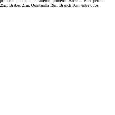
primeros pilotos que salieron primero: Barreda Bort perdió
25m, Brabec 21m, Quintanilla 19m, Branch 16m, entre otros.