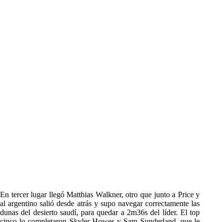
En tercer lugar llegó Matthias Walkner, otro que junto a Price y
al argentino salió desde atrás y supo navegar correctamente las
dunas del desierto saudí, para quedar a 2m36s del líder. El top
cinco lo completaron Skyler Howes y Sam Sunderland, que le