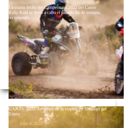
La cuarta fecha del Campeonato 2022 del Canav
Rally Raid se llevó a cabo el pasado fin de semana,
recorriendo…
CANAV 2022: Lo mejor de la etapa 2 en Santiago del
Estero
julio 4, 2022