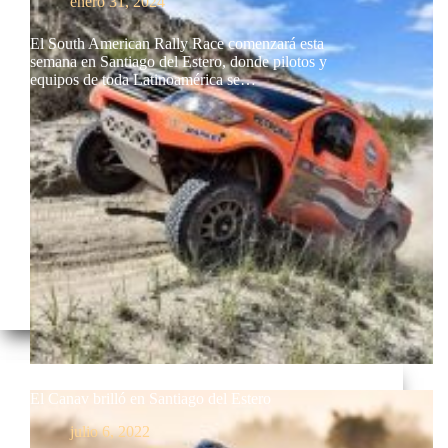
enero 31, 2024
El South American Rally Race comenzará esta
semana en Santiago del Estero, donde pilotos y
equipos de toda Latinoamérica se…
El Canav brilló en Santiago del Estero
julio 6, 2022