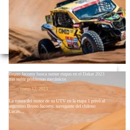
Bruno Jacomy busca sumar etapas en el Dakar 2023
tras sufrir problemas mecánicos
enero 12, 2023
La rotura del motor de su UTV en la etapa 1 privó al
argentino Bruno Jacomy, navegante del chileno
Lucas…