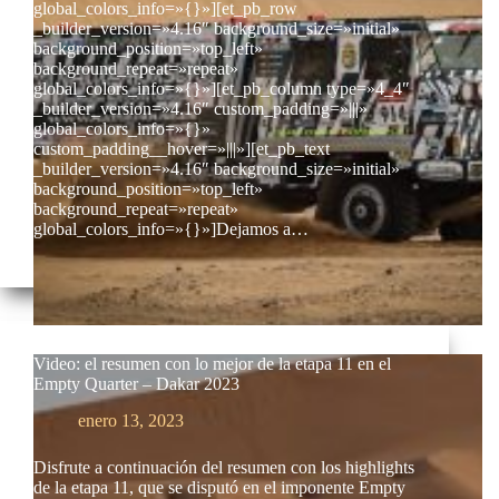
global_colors_info=»{}»][et_pb_row
_builder_version=»4.16″ background_size=»initial»
background_position=»top_left»
background_repeat=»repeat»
global_colors_info=»{}»][et_pb_column type=»4_4″
_builder_version=»4.16″ custom_padding=»|||»
global_colors_info=»{}»
custom_padding__hover=»|||»][et_pb_text
_builder_version=»4.16″ background_size=»initial»
background_position=»top_left»
background_repeat=»repeat»
global_colors_info=»{}»]Dejamos a…
Video: el resumen con lo mejor de la etapa 11 en el
Empty Quarter – Dakar 2023
enero 13, 2023
Disfrute a continuación del resumen con los highlights
de la etapa 11, que se disputó en el imponente Empty