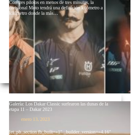
Con tres pilotos en menos de tres minutos, la
divisional Moto tendrá una definición kilómetro a
kilómetro donde la más…
Galería: Los Dakar Classic surfearon las dunas de la
etapa 11 – Dakar 2023
enero 13, 2023
[et_pb_section fb_built=»1″ _builder_version=»4.16″