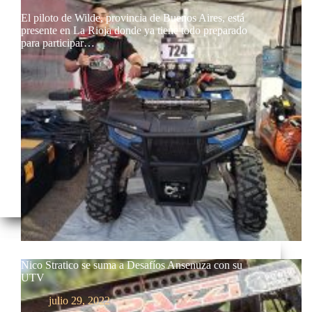
El piloto de Wilde, provincia de Buenos Aires, está
presente en La Rioja donde ya tiene todo preparado
para participar…
Nico Stratico se suma a Desafíos Ansenuza con su
UTV
julio 29, 2022