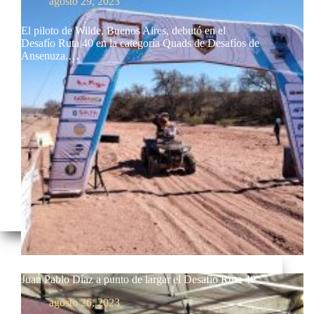
agosto 29, 2023
El piloto de Wilde, Buenos Aires, debutó en el
Desafío Ruta 40 en la categoría Quads de Desafíos de
Ansenuza.…
Juan Pablo Díaz a punto de largar el Desafío Ruta 40
agosto 26, 2023