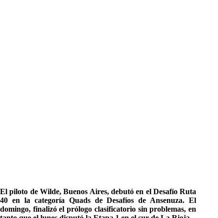
El piloto de Wilde, Buenos Aires, debutó en el Desafío Ruta
40 en la categoría Quads de Desafíos de Ansenuza. El
domingo, finalizó el prólogo clasificatorio sin problemas, en
tanto que el lunes disputó la Etapa 1 en el sur de La Rioja.