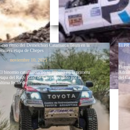
Gran ritmo del Demelchori Catamarca Team en la
El PR
primera etapa de Chepes
noviembre 10, 2023
El equ
El binomio catamarqueño se impuso en la primera
Adrian
etapa del Rally Raid de Chepes, válido por la
del C
última fecha del…