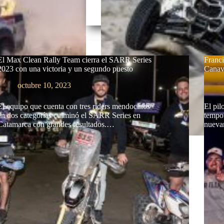
El Max Clean Rally Team cierra el SARR Series
Franci
2023 con una victoria y un segundo puesto
Canav
octubre 10, 2023
El equipo que cuenta con tres riders mendocinos
El pil
en dos categorías culminó el SARR Series en
tempo
Catamarca con grandes resultados.…
nueva