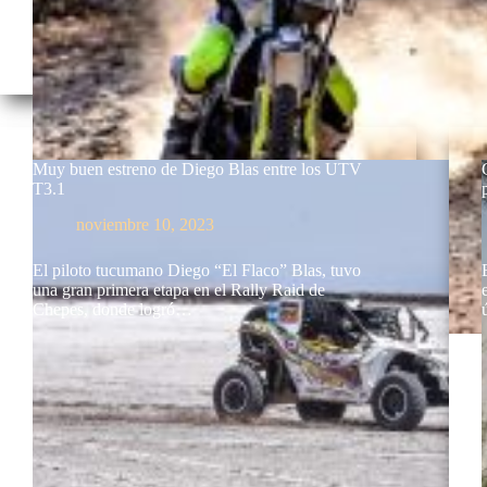
Muy buen estreno de Diego Blas entre los UTV
T3.1
noviembre 10, 2023
El piloto tucumano Diego “El Flaco” Blas, tuvo
una gran primera etapa en el Rally Raid de
Chepes, donde logró…