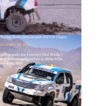
 Racing Team cierra un gran 2023 en Chepes
noviembre 10, 2023
ipo integrado por Francisco Diaz Peralta y
o di Battista participará en la última fecha
anav Rally Raid…