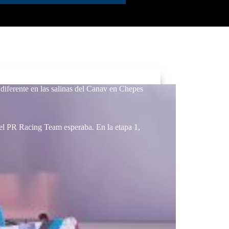
diferente en las salinas del Canav en Chepes
 el PR Racing Team esperaba. En la etapa 1,