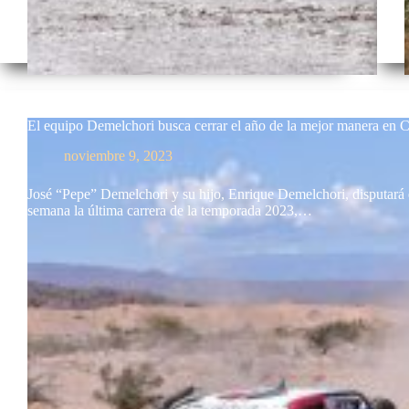
El equipo Demelchori busca cerrar el año de la mejor manera en 
noviembre 9, 2023
José “Pepe” Demelchori y su hijo, Enrique Demelchori, disputará e
semana la última carrera de la temporada 2023,…