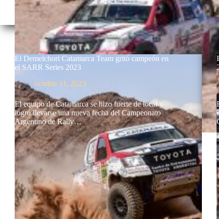
El Demelchori Catamarca Team gritó campeón en
el SARR Series 2023
octubre 11, 2023
El equipo de Catamarca se hizo fuerte de local y
logró llevarse una nueva fecha del Campeonato
Argentino de Rally…