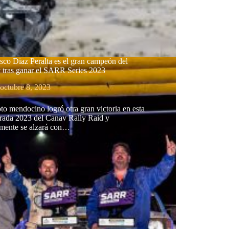
sco Diaz Peralta es el gran campeón del
 tras ganar el SARR Series 2023
octubre 8, 2023
oto mendocino logró otra gran victoria en esta
rada 2023 del Canav Rally Raid y
mente se alzará con…