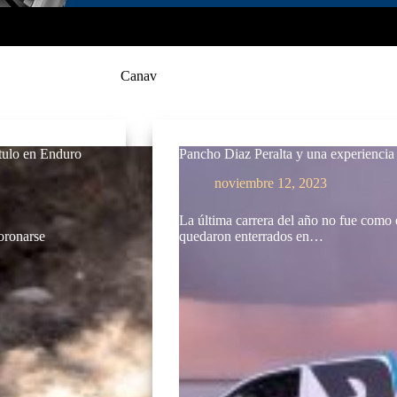
Canav
ítulo en Enduro
Pancho Diaz Peralta y una experiencia 
noviembre 12, 2023
La última carrera del año no fue como
oronarse
quedaron enterrados en…