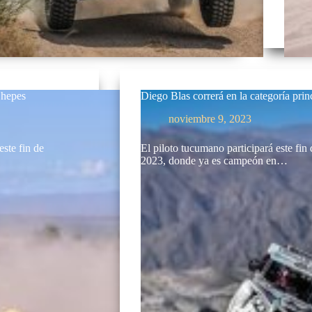
Chepes
Diego Blas correrá en la categoría p
noviembre 9, 2023
ste fin de
El piloto tucumano participará este fin
2023, donde ya es campeón en…