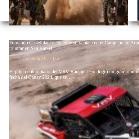
Fernando Castelblanco extiende su ventaja en el Campeonato Arg
triunfar en San Rafael
septiembre 9, 2024
El piloto colombiano del VRV Racing Team logró un gran triunfo 
fecha del Canav 2024, que se…