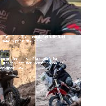
x Clean Rally Team completó el Rally Raid
 Rafael y piensa en el futuro
septiembre 9, 2024
ipo mendocino disputó la cuarta fecha del
 2024 en su provincia, donde tuvieron una
prueba que hizo…