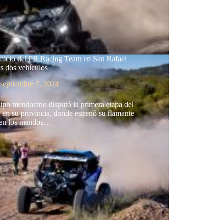
inicio del PR Racing Team en San Rafael
s dos vehículos
septiembre 7, 2024
ipo mendocino disputó la primera etapa del
en su provincia, donde estrenó su flamante
en los mandos…