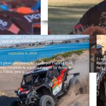
Leandro López y una jornada complicada en el
El Ma
Canav de San Rafael que sirve para sumar
de San
experiencia
septiembre 9, 2024
El equ
El piloto sanjuanino, navegado por Daniel López,
Canav
pudo completar la segunda etapa en las dunas de
dura 
El Nihuil, pese a…