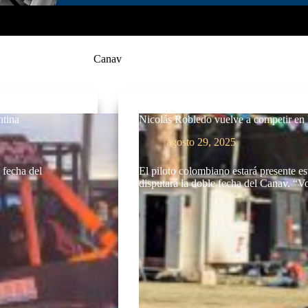
Canav
ntina
Nicolás Robledo vuelve a competir en 
agosto 29, 2025
 fecha del
El piloto colombiano estará presente e
disputará la doble fecha del Canav. 