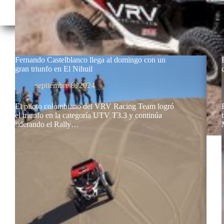
Fernando Castelblanco llega al domingo con un
gran triunfo en El Nihuil
septiembre 8, 2024
El piloto colombiano del VRV Racing Team logró
el triunfo en la categoría UTV T3.3 y continúa
liderando el Rally…