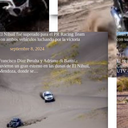
El Nihuil fue superado para el PR Racing Team
Gran 
con ambos vehículos luchando por la victoria
con su
septiembre 8, 2024
Francisco Diaz Peralta y Adriano di Battista
El equ
tuvieron un gran estreno en las dunas de El Nihuil,
Canav 
Mendoza, donde se…
UTV 