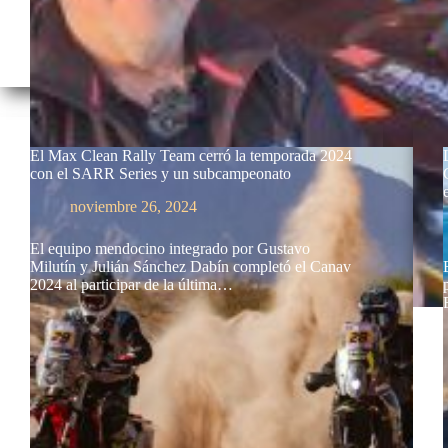
El Max Clean Rally Team cerró la temporada 2024
con el SARR Series y un subcampeonato
noviembre 26, 2024
El equipo mendocino integrado por Gustavo
Milutín y Julián Sánchez Dabín completó el Canav
2024 al participar de la última…