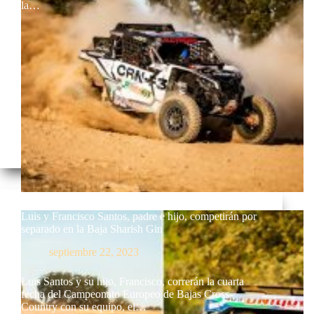
la…
Luis y Francisco Santos, padre e hijo, competirán por
separado en la Baja Sharish Gin
septiembre 22, 2023
Luis Santos y su hijo, Francisco, correrán la cuarta
fecha del Campeonato Europeo de Bajas Cross-
Country con su equipo, el…