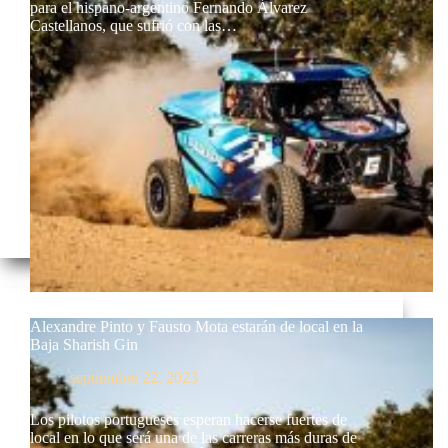
para el hispano-argentino Fernando Álvarez
Castellanos, que sufrió con las…
Alexandre Pinto y Fausto Mota estarán de local en la
Baja Sharish Gin
septiembre 22, 2023
Los pilotos portugueses esperan hacerse fuertes de
local en lo que será una de las carreras más duras de