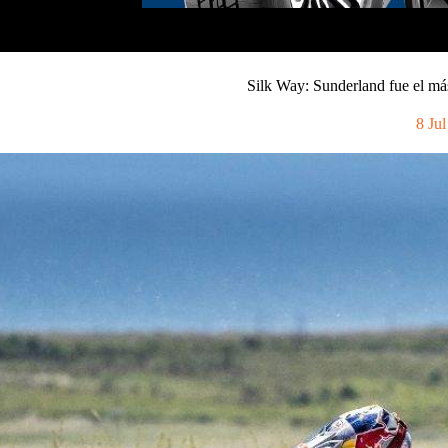
Silk Way: Sunderland fue el má
8 Ju