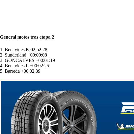
General motos tras etapa 2
1. Benavides K 02:52:28
2. Sunderland +00:00:08
3. GONCALVES +00:01:19
4. Benavides L +00:02:25
5. Barreda +00:02:39