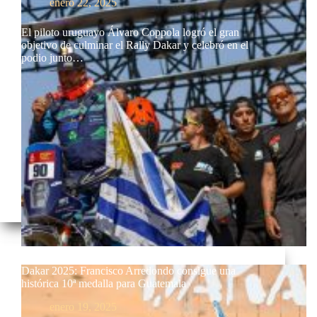
enero 22, 2025
El piloto uruguayo Álvaro Coppola logró el gran
objetivo de culminar el Rally Dakar y celebró en el
podio junto…
Dakar 2025: Francisco Arredondo consigue una
histórica 10ª medalla para Guatemala
enero 19, 2025