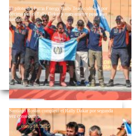
El piloto del Puma Energy Rally Team culminó por
décima vez el Rally Dakar y nuevamente puso a su
nación…
Santiago Rostan completó el Rally Dakar por segunda
vez consecutiva
enero 18, 2025