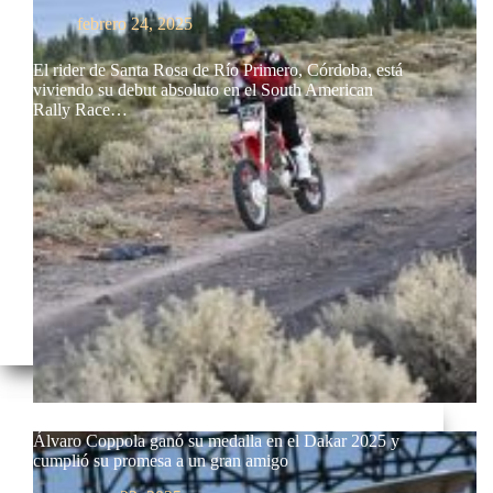
febrero 24, 2025
El rider de Santa Rosa de Río Primero, Córdoba, está
viviendo su debut absoluto en el South American
Rally Race…
Álvaro Coppola ganó su medalla en el Dakar 2025 y
cumplió su promesa a un gran amigo