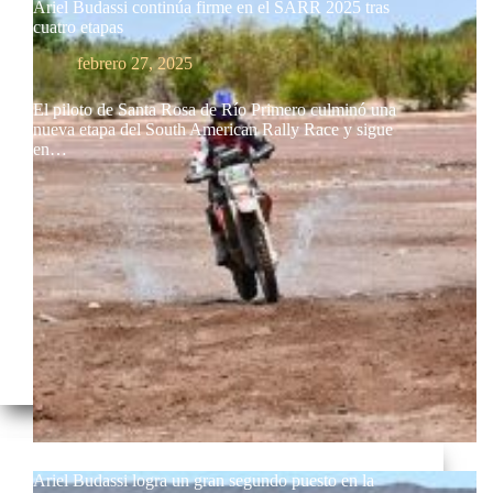
Ariel Budassi continúa firme en el SARR 2025 tras
cuatro etapas
febrero 27, 2025
El piloto de Santa Rosa de Río Primero culminó una
nueva etapa del South American Rally Race y sigue
en…
Ariel Budassi logra un gran segundo puesto en la