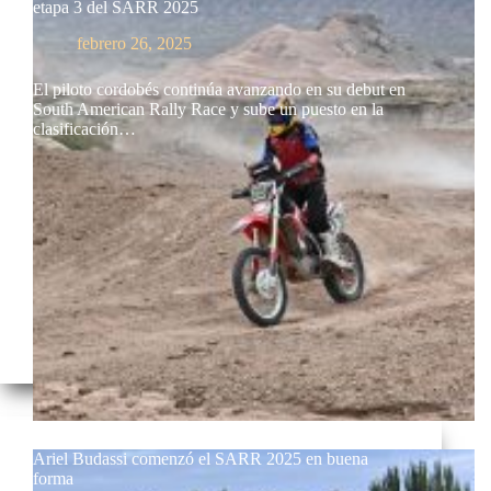
etapa 3 del SARR 2025
febrero 26, 2025
El piloto cordobés continúa avanzando en su debut en
South American Rally Race y sube un puesto en la
clasificación…
Ariel Budassi comenzó el SARR 2025 en buena
forma