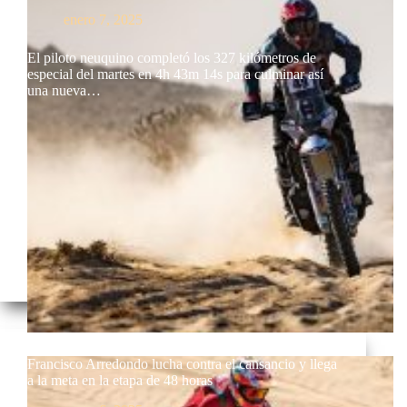
enero 7, 2025
El piloto neuquino completó los 327 kilómetros de
especial del martes en 4h 43m 14s para culminar así
una nueva…
Francisco Arredondo lucha contra el cansancio y llega
a la meta en la etapa de 48 horas