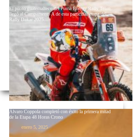
El piloto guatemalteco del Puma Energy Rally Team
llegó al Campamento A de esta particular etapa del
Rally Dakar 2025…
Álvaro Coppola completó con éxito la primera mitad
de la Etapa 48 Horas Crono
enero 5, 2025