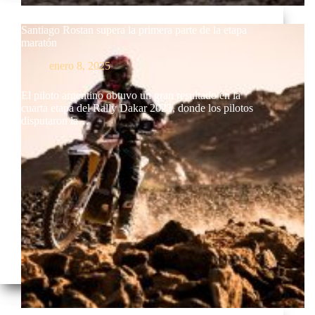
Santiago Rostan supera la primera parte de la etapa
maratón
enero 8, 2025
El piloto argentino obtuvo un gran resultado en la
cuarta etapa del Rally Dakar 2025, donde los pilotos
disputaron la…