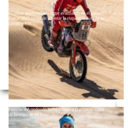
enero 6, 2025
El piloto guatemalteco sigue avanzando en el Rally
Dakar 2025 luego de afrontar la etapa más dura de la
competencia,…
Francisco Arredondo lucha y llega a la primera mitad
de la etapa de 48 horas
enero 5, 2025