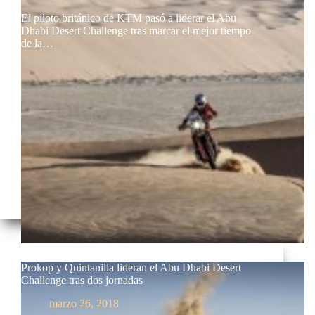
El piloto británico de KTM pasó a liderar el Abu
Dhabi Desert Challenge tras marcar el mejor tiempo
de la…
Prokop y Quintanilla lideran el Abu Dhabi Desert
Challenge tras dos jornadas
marzo 26, 2018