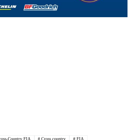
ross-Country FIA
#
Cross country
#
FIA