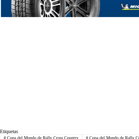
Etiquetas
#
Copa del Mundo de Rally Cross Country
#
Copa del Mundo de Rally C