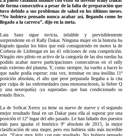
La piloto catalana finalizó con éxito su noveno Rally Dakar
de forma consecutiva a pesar de la falta de preparación que
tuvo debido a sus problemas de salud en los últimos meses.
“No hubiera pensado nunca acabar así, llegando como he
llegado a la carrera”, dijo en la meta.
Laia Sanz sigue invicta, infalible y previsiblemente
sorprendente en el Rally Dakar. Ninguna mujer en la historia ha
logrado igualar los hitos que está consiguiendo en motos la de
Corbera de Llobregat en las 41 ediciones de esta competición.
Ningún otro piloto en activo de la categoría de las dos ruedas ha
podido acabar nueve participaciones consecutivas en el rally
más extremo del planeta. Y, como siempre, ha vuelto a hacer lo
que nadie podía esperar: esta vez, terminar en una insólita 11ª
posición absoluta, el año que peor preparada llegaba a la cita
por culpa de las enfermedades (una mononucleosis, la fiebre Q
y una neuropatía) -ya superadas- que han condicionado su
estado físico.
La de Soficat Xerox ya tiene su nueve de nueve y el segundo
mejor resultado final en un Dakar para ella al superar por una
posición el 12º lugar del año pasado. Le han faltado dos puestos
más para igualar el histórico 9º absoluto de 2015, la mejor
clasificación de una mujer, pero eso hubiera sido más increíble
aún. “Estoy muy feliz con este resultado. No hubiera pensado