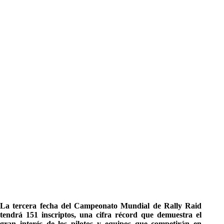
La tercera fecha del Campeonato Mundial de Rally Raid
tendrá 151 inscriptos, una cifra récord que demuestra el
gran interés de los pilotos y equipos que competirán en